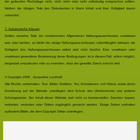
der geltenden Rechtslage nicht, nicht mehr oder nicht vollständig entsprechen sollten,
bleiben die übrigen Teile des Dokumentes in ihrem Inhalt und ihrer Gültigkeit davon
unberührt.
7. Salvatorische Klausel
Sollten einzelne Teile der vorstehenden Allgemeinen Haftungsausschlusses
unwirksam
sein oder werden, so bleibt der übrige Haftungsaus-schlusses vollumfänglich wirksam; die
Gültigkeit des Haftungsausschlusses selbst wird nicht berührt. Eine unwirksam oder
unwirksam gewordene Bestimmung dieser Bedingungen ist in diesem Fall, sofern möglich,
dergestalt umzudeuten oder zu ersetzten, dass der gewollte Zweck erreicht wird.
© Copyright 2006 , Jacqueline Leuthold
Alle Rechte vorbehalten. Text, Bilder, Grafiken, Ton, Animationen und Videos sowie deren
Anordnung auf der Website unterliegen dem Schutz des Urheberrechts und anderer
Schutzgesetze. Der Inhalt dieser Website darf nicht zu kommerziellen Zwecken kopiert,
verbreitet, verändert oder Dritten zugänglich gemacht werden. Einige Seiten enthalten
außerdem Bilder, die dem Copyright Dritter unterliegen.