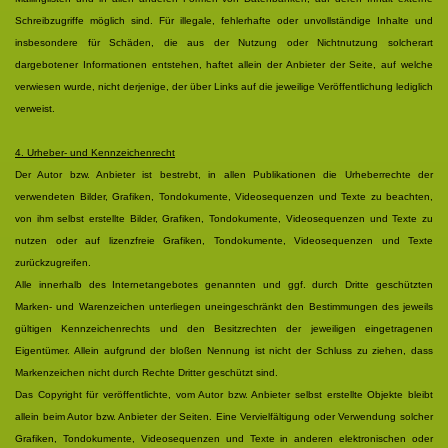
Schreibzugriffe möglich sind. Für illegale, fehlerhafte oder unvollständige Inhalte und
insbesondere für Schäden, die aus der Nutzung oder Nichtnutzung solcherart
dargebotener Informationen entstehen, haftet allein der Anbieter der Seite, auf welche
verwiesen wurde, nicht derjenige, der über Links auf die jeweilige Veröffentlichung lediglich
verweist.
4. Urheber- und Kennzeichenrecht
Der Autor bzw. Anbieter ist bestrebt, in allen Publikationen die Urheberrechte der
verwendeten Bilder, Grafiken, Tondokumente, Videosequenzen und Texte zu beachten,
von ihm selbst erstellte Bilder, Grafiken, Tondokumente, Videosequenzen und Texte zu
nutzen oder auf lizenzfreie Grafiken, Tondokumente, Videosequenzen und Texte
zurückzugreifen.
Alle innerhalb des Internetangebotes genannten und ggf. durch Dritte geschützten
Marken- und Warenzeichen unterliegen uneingeschränkt den Bestimmungen des jeweils
gültigen Kennzeichenrechts und den Besitzrechten der jeweiligen eingetragenen
Eigentümer. Allein aufgrund der bloßen Nennung ist nicht der Schluss zu ziehen, dass
Markenzeichen nicht durch Rechte Dritter geschützt sind.
Das Copyright für veröffentlichte, vom Autor bzw. Anbieter selbst erstellte Objekte bleibt
allein beim Autor bzw. Anbieter der Seiten. Eine Vervielfältigung oder Verwendung solcher
Grafiken, Tondokumente, Videosequenzen und Texte in anderen elektronischen oder