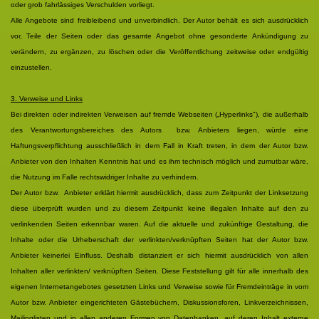
oder grob fahrlässiges Verschulden vorliegt.
Alle Angebote sind freibleibend und unverbindlich. Der Autor behält es sich ausdrücklich
vor, Teile der Seiten oder das gesamte Angebot ohne gesonderte Ankündigung zu
verändern, zu ergänzen, zu löschen oder die Veröffentlichung zeitweise oder endgültig
einzustellen.
3. Verweise und Links
Bei direkten oder indirekten Verweisen auf fremde Webseiten („Hyperlinks"), die außerhalb
des Verantwortungsbereiches des Autors bzw. Anbieters liegen, würde eine
Haftungsverpflichtung ausschließlich in dem Fall in Kraft treten, in dem der Autor bzw.
Anbieter von den Inhalten Kenntnis hat und es ihm technisch möglich und zumutbar wäre,
die Nutzung im Falle rechtswidriger Inhalte zu verhindern.
Der Autor bzw. Anbieter erklärt hiermit ausdrücklich, dass zum Zeitpunkt der Linksetzung
diese überprüft wurden und zu diesem Zeitpunkt keine illegalen Inhalte auf den zu
verlinkenden Seiten erkennbar waren. Auf die aktuelle und zukünftige Gestaltung, die
Inhalte oder die Urheberschaft der verlinkten/verknüpften Seiten hat der Autor bzw.
Anbieter keinerlei Einfluss. Deshalb distanziert er sich hiermit ausdrücklich von allen
Inhalten aller verlinkten/ verknüpften Seiten. Diese Feststellung gilt für alle innerhalb des
eigenen Internetangebotes gesetzten Links und Verweise sowie für Fremdeinträge in vom
Autor bzw. Anbieter eingerichteten Gästebüchern, Diskussionsforen, Linkverzeichnissen,
Mailinglisten und in allen anderen Formen von Datenbanken, auf deren Inhalt externe